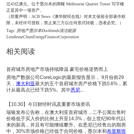
过45亿澳元。位于墨尔本的两幢 Melbourne Quarter Tower 写字楼
正是其中一项资产。
（郑重声明：ACB News《澳华财经在线》对本文保留全部著作权
限，未经许可授权，禁止第三方以任何形式转载，违者必究。）
Tags:
房地产墨尔本Docklands清洁能源
LendleaseCleanEnergyFinanceCorporation
相关阅读
首府城市房地产市场持续降温 豪宅价格逆势而上
房地产数据公司CoreLogic的最新报告显示， 9月份前29
天，
澳大利亚
最大的五个首府城市房产价格下跌0.6%，累
计从最高点已经下跌5%。其中
悉尼
...
【10.30】今日财经时讯及重要市场资讯
瑞银发布公告称，在澳大利亚首府城市，二手公寓出售时
价格低于买入价的比例上升至14.3%，创上世纪90年代以
来的新高，并且有可能继续攀升。在悉尼已经售出的期房
中，30%市场价格已经低于合同价格，墨尔本和
布里斯班