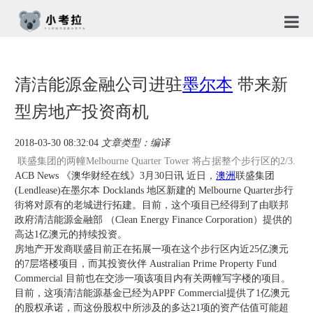
首页
清洁能源金融公司进驻
墨尔本
带来新
TG社
型房地产投资商机
关于
2018-03-30 08:32:04
文章类型：编译
新闻
联盛集团的两幢Melbourne Quarter Tower 将占据整个步行区的2/3.
ACB News 《澳华财经在线》3月30日讯 近日，
澳洲
联盛集团
免责
(Lendlease)在墨尔本 Docklands 地区新建的 Melbourne Quarter步行
街将对原有的老城进行拓建。目前，这个项目已经得到了由联邦
隐私
政府清洁能源金融部 （Clean Energy Finance Corporation）提供的
高达1亿澳元的持续投资。
合作
房地产开发商联盛目前正在拓展一项在这个步行区内近25亿澳元
的7层塔楼项目，而其投资伙伴 Australian Prime Property Fund
Commercial 目前也在交涉一项该项目内有关两幢写字楼的项目。
目前，这项清洁能源基金已经为APPF Commercial提供了1亿澳元
的股权承诺，而这份股权中所涉及的多达21项的资产估值可能超