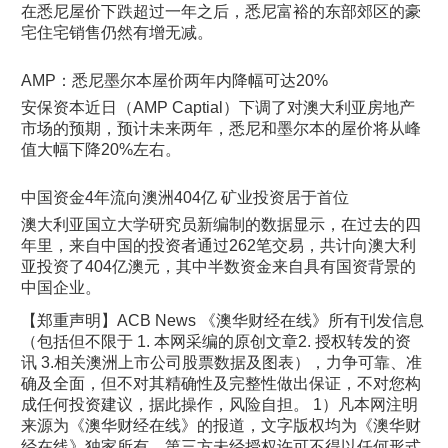
在悉尼屋价下跌超过一年之后，悉尼富裕的东部郊区的豪
宅住宅销售仍然有增无减。
AMP：悉尼墨尔本屋价两年内降幅可达20%
安保资本近日（AMP Captial）下调了对澳大利亚房地产
市场的预期，预计未来两年，悉尼和墨尔本的屋价将从峰
值大幅下降20%左右。
中国资金4年流向澳洲404亿 矿业投资居于首位
澳大利亚国立大学研究员新编制的数据显示，在过去的四
年里，来自中国的投资者通过262笔交易，共计向澳大利
亚投资了404亿澳元，其中半数资金来自具有国资背景的
中国企业。
【郑重声明】ACB News 《澳华财经在线》所有刊发信息
（包括但不限于 1. 本网采编的原创文章2. 授权转发的资
讯 3.相关澳洲上市公司股票数据及图表），力争可靠、准
确及全面，但不对其精确性及完整性做出保证，不对您构
成任何投资建议，据此操作，风险自担。 1）凡本网注明
来源为《澳华财经在线》的报道，文字版权均为《澳华财
经在线》独家所有，第三方未经授权许可不得以任何形式