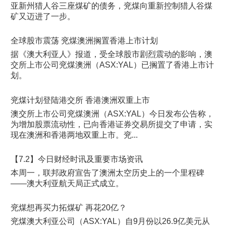
亚新州猎人谷三座煤矿的债务，兖煤向重新控制猎人谷煤
矿又迈进了一步。
全球股市震荡 兖煤澳洲搁置香港上市计划
据《澳大利亚人》报道，受全球股市剧烈震动的影响，澳
交所上市公司兖煤澳洲（ASX:YAL）已搁置了香港上市计
划。
兖煤计划登陆港交所 香港澳洲双重上市
澳交所上市公司兖煤澳洲（ASX:YAL）今日发布公告称，
为增加股票流动性，已向香港证券交易所提交了申请，实
现在澳洲和香港两地双重上市。兖...
【7.2】今日财经时讯及重要市场资讯
本周一，联邦政府宣告了澳洲太空历史上的一个里程碑
——澳大利亚航天局正式成立。
兖煤想再买力拓煤矿 再花20亿？
兖煤澳大利亚公司（ASX:YAL）自9月份以26.9亿美元从