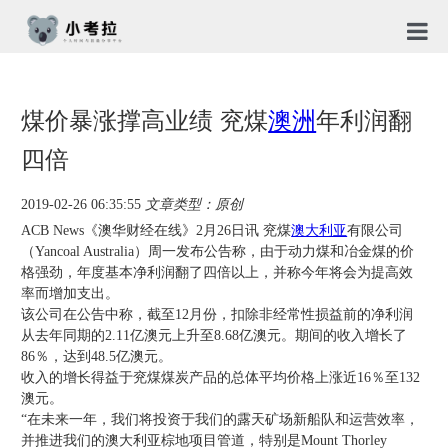
首页
煤价暴涨撑高业绩 兖煤
澳洲
年利润翻
TG社
四倍
关于
2019-02-26 06:35:55
文章类型：原创
新闻
ACB News《澳华财经在线》2月26日讯 兖煤
澳大利亚
有限公司
（Yancoal Australia）周一发布公告称，由于动力煤和冶金煤的价
免责
格强劲，年度基本净利润翻了四倍以上，并称今年将会为提高效
率而增加支出。
隐私
该公司在公告中称，截至12月份，扣除非经常性损益前的净利润
从去年同期的2.11亿澳元上升至8.68亿澳元。期间的收入增长了
合作
86％，达到48.5亿澳元。
收入的增长得益于兖煤煤炭产品的总体平均价格上涨近16％至132
澳元。
“在未来一年，我们将投资于我们的露天矿场新船队和运营效率，
并推进我们的澳大利亚棕地项目管道，特别是Mount Thorley