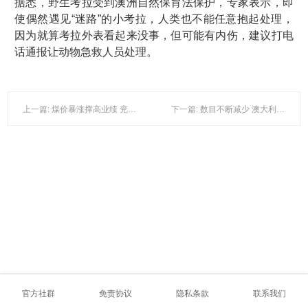
据悉，野生考拉受到澳洲自然保育法保护，专家表示，即
使偶然遇见“迷路”的小考拉，人类也不能任意抱起处理，
因为就算考拉外表看起来没事，但可能有内伤，建议打电
话通报让动物急救人员处理。
上一篇: 煤价暴涨撑高业绩 兖煤澳洲年利润翻四倍
下一篇: 数目不断减少 澳大利亚东海岸或将不再是“考拉天堂”
官方社群
免责协议
隐私条款
联系我们