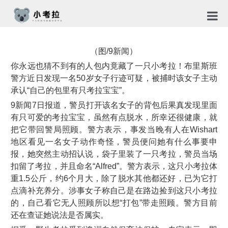
首页
（图/9新闻）
TG社
你永远也猜不到有的人包内竟藏了一只小考拉！布里斯班
警方近日发现一名50岁女子行迹可疑，被捕时该女子主动
关于
承认“自己的包里有只考拉宝宝”。
9新闻7日报道，警员打开该名女子的背包后果真发现里面
新闻
有只可爱的考拉宝宝，虽然有点脱水，所幸还很健康，就
把它带回警局照顾。警方表示，事发当晚有人在Wishart
免责
地区看见一名女子动作奇怪，警员便问她有什么事要申
隐私
报，她突然主动招认说，袋子里装了一只考拉，警员当场
扣留了考拉，并且命名“Alfred”。警方表示，这只小考拉体
合作
重1.5公斤，约6个月大，除了脱水其他都还好，已为它打
点滴补充养分。涉事女子称自己是在路边捡到这只小考拉
的，自己看它无人照顾所以想“打包”带走照顾。警方目前
还在查证她说法是否属实。