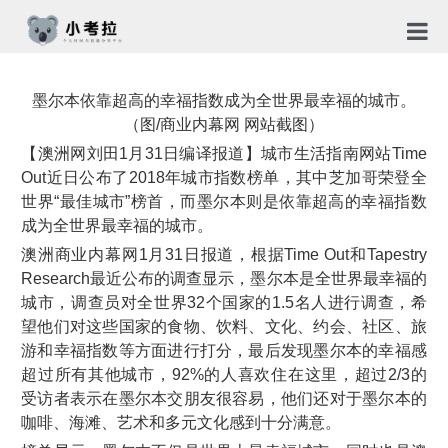
首页
墨尔本依靠超高的幸福指数成为全世界最幸福的城市。
TG社
（图/商业内幕网 网站截图）
【澳洲网刘田1月31日编译报道】城市生活指南网站Time
关于
Out近日公布了2018年城市指数榜单，其中芝加哥荣登全
世界“最佳城市”榜首，而墨尔本则是依靠超高的幸福指数
新闻
成为全世界最幸福的城市。
澳洲商业内幕网1月31日报道，根据Time Out和Tapestry
免责
Research最近公布的调查显示，墨尔本是全世界最幸福的
隐私
城市，调查员对全世界32个国家的1.5名人进行调查，希
望他们对这些国家的食物、饮料、文化、约会、社区、旅
合作
游和幸福指数等方面进行打分，最后发现墨尔本的幸福感
超过所有其他城市，92%的人喜欢住在这里，超过2/3的
受访者表示在墨尔本交朋友很容易，他们还对于墨尔本的
咖啡、海滩、艺术和多元文化感到十分满意。