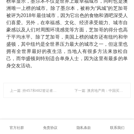
榜单显示，墨尔本不仅是世界上最幸福城市，同时也是澳
洲唯一上榜的城市。除了墨尔本，被称为“风城”的芝加哥
被评为2018年最佳城市，因为它出色的食物和酒吧深受人
们喜爱。另外，在幸福感、文化、经济承受能力、城市自
豪感以及人们对周围环境感觉等方面，芝加哥的得分也高
于平均水平。除了芝加哥，美国上榜的城市还有纽约和华
盛顿，其中纽约是全世界压力最大的城市之一，但这里也
拥有全世界最好的夜生活，当地人有很多方法来放松自
己，而华盛顿则特别适合单身人士，因为这里有最多的单
身交友活动。
上一篇: 持457和482签证者注意 去南澳可免学费
下一篇: 澳房地产商：中国买家投资使澳免受房产市场“大灾难”
官方社群
免责协议
隐私条款
联系我们