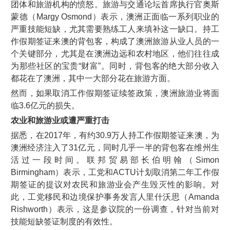
团体和旅游机构的愤怒。旅游与交通论坛首席执行官奥斯
蒙德（Margy Osmond）表示，澳洲正面临一系列职业的
严重技能短缺，尤其需要熟练工人来填补这一缺口。持工
作假期签证来澳的背包客，构成了澳洲旅游从业人员的一
个关键部分，尤其是在澳洲边远和农村地区，他们往往成
为那些社区的宝贵“财富”。同时，背包客的绝大部分收入
都花在了澳洲，其中一大部分花在旅游方面。
然而，如果取消工作假期签证续签政策，澳洲旅游业将面
临3.6亿元的损失。
农业和旅游业或遭严重打击
据悉，在2017年，有约30.9万人持工作假期签证来澳，为
澳洲经济注入了31亿元，同时几乎一半的背包客在维州生
活过一段时间。联邦贸易部长伯明翰（Simon
Birmingham）表示，工党和ACTU计划取消第二年工作假
期签证的提议对农民和旅游业会产生毁灭性的影响。对
此，工党移民和边境保护事务发言人里什沃思（Amanda
Rishworth）表示，这是参议院的一份调查，针对当前对
技能短缺签证制度的有效性。