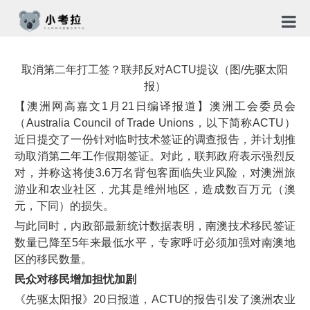
首页
取消第二年打工签？联邦反对ACTU提议（图/先驱太阳
TG社
报）
【澳洲网高嘉文1月21日编译报道】澳洲工会委员会
关于
（Australia Council of Trade Unions，以下简称ACTU）
近日提交了一份针对临时技术签证的调查报告，并计划推
新闻
动取消第二年工作假期签证。对此，联邦政府表示强烈反
对，并称这将使3.6万名背包客面临失业风险，对澳洲旅
免责
游业和农业社区，尤其是维州地区，造成数百万元（澳
元，下同）的损失。
隐私
与此同时，内政部最新统计数据表明，南澳技术移民签证
合作
数量已降至5年来最低水平，专家呼吁必须加强对南澳地
区的移民数量。
民众对移民增加担忧加剧
《先驱太阳报》20日报道，ACTU的报告引发了澳洲农业