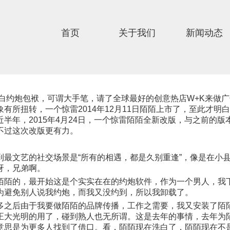
首页
关于我们
新闻动态
白约炮包袱，可谓大手笔，请了全球最好的创意热店W+K来做广
有所扭转，一个惊雷2014年12月11日陌陌上市了，至此才明
半年，2015年4月24日，一个惊雷陌陌全新改版，与之前的
不过这次改版更有力。
文艺的社交场景是“所有的相遇，都是久别重逢”，像是在小县
呀，兄弟啊。
的，最开始这是个实实在在的约炮软件，作为一个男人，我下
为避免别人说我约炮，而我又没约到，所以我卸载了。
后由于我要做陌陌的品牌传播，工作之需要，我又安装了陌
正大光明的用了，碰到熟人也无所谓。这是去年的事情，去年为
意思是为更多人找到了借口。看，陌陌现在洗白了，陌陌现在不