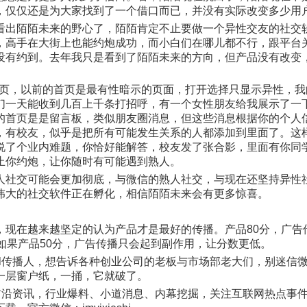
，仅仅还是为大家找到了一个借口而已，并没有实际改变多少用
陌陌未来的野心了，陌陌肯定不止要做一个异性交友的社交软
，高手在大街上也能约炮成功，而小白们在哪儿都不行，跟平台
没有约到。去年我只是看到了陌陌未来的方向，但产品没有改变
页，以前的首页是最有性暗示的页面，打开选择只显示异性，我
们一天能收到几百上千条打招呼，有一个女性朋友给我展示了一下
的首页是是留言板，类似朋友圈消息，但这些消息根据你的个人
，有校友，似乎是把所有可能发生关系的人都添加到里面了。这
说了个业内难题，你恰好能解答，校友发了张合影，里面有你同
止你约炮，让你随时有可能遇到熟人。
交可能会更加彻底，与微信的熟人社交，与现在还坚持异性社
伟大的社交软件正在孵化，相信陌陌未来会有更多惊喜。
在越来越坚定的认为产品才是最好的传播。产品80分，广告传播
如果产品50分，广告传播只会起到副作用，让分数更低。
al传播人，想告诉各种创业公司的老板与市场部老大们，别迷信
一层窗户纸，一捅，它就破了。
网前沿资讯，行业爆料、小道消息、内幕挖掘，关注互联网热点事