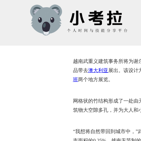
越南武重义建筑事务所将为谢尔曼当代
品带去
澳大利亚
展出。该设计
班
两个地方展览。
网格状的竹结构形成了一处由
筑物大空隙多孔，并为大人和
“我想将自然带回到城市中，”
市面积的0.25%。越南无节