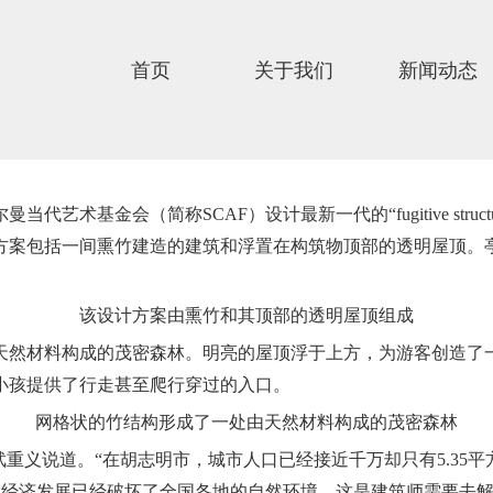
首页
关于我们
新闻动态
艺术基金会（简称SCAF）设计最新一代的“fugitive struc
方案包括一间熏竹建造的建筑和浮置在构筑物顶部的透明屋顶。亭子
该设计方案由熏竹和其顶部的透明屋顶组成
天然材料构成的茂密森林。明亮的屋顶浮于上方，为游客创造了
小孩提供了行走甚至爬行穿过的入口。
网格状的竹结构形成了一处由天然材料构成的茂密森林
武重义说道。“在胡志明市，城市人口已经接近千万却只有5.35
制的经济发展已经破坏了全国各地的自然环境。这是建筑师需要去解