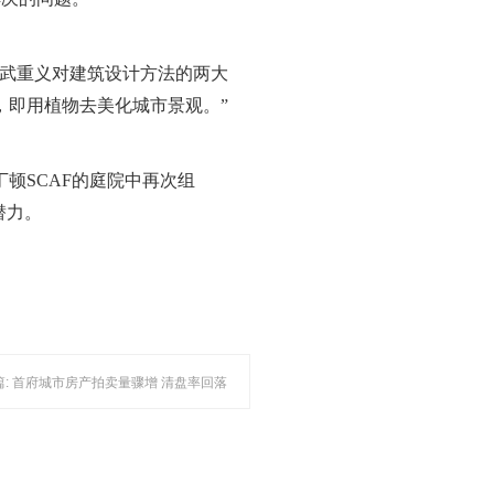
围绕武重义对建筑设计方法的两大
，即用植物去美化城市景观。”
丁顿SCAF的庭院中再次组
的潜力。
篇: 首府城市房产拍卖量骤增 清盘率回落