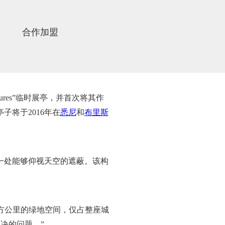
合作加盟
tures”临时展亭，并首次将其作
将于2016年在
悉尼
和
布里斯
一处能够仰视天空的遮蔽。该构
平方公里的绿地空间，仅占整座城
决的问题。”