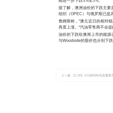
能进一步下跌3%至5%。
据了解，澳洲油价的下跌主要
组织（OPEC）与俄罗斯已提
詹姆斯称，“澳元近日的相对
再度上涨。“汽油零售商不会提
油价的下跌给澳洲上市的能源公司的
与Woodside的股价也分别下跌
上一篇: 【1.30】今日财经时讯及重要