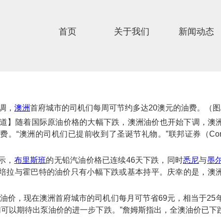
首页
关于我们
新闻动态
调，
澳洲
首府城市的司机们每周可节约多达20澳元的油费。（图
译报道】随着国际原油价格的大幅下跌，澳洲油价也开始下调，澳
费。“澳洲的司机们已提前收到了圣诞节礼物。”联邦证券（Co
示，
布里斯班
的无铅汽油价格已连续46天下跌，同时
悉尼
与
墨
堪培拉与霍巴特的油价只有小幅下跌或基本持平。庆幸的是，澳
的油价，现在澳洲首府城市的司机们每月可节省69元，相当于25
们可以期待出泵油价的进一步下跌。”詹姆斯指出，全澳油价已下