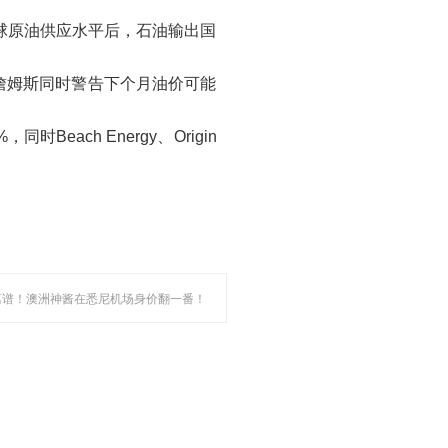
球原油供应水平后，石油输出国
詹姆斯同时警告下个月油价可能
ach Energy、Origin
 离谱！澳洲神酱在悉尼机场身价翻一番！