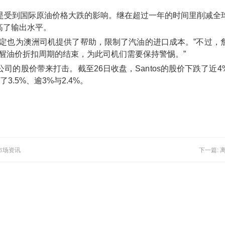
是受到国际原油价格大跌的影响。继在超过一年的时间里削减全
高了输出水平。
稳定也为澳洲司机提供了帮助，限制了汽油的进口成本。”不过，
醒油价折扣周期的结束，为此司机们需要保持警惕。”
股价带来打击。截至26日收盘，Santos的股价下跌了近4%，同时Be
了3.5%、逾3%与2.4%。
市场资讯
下一篇: