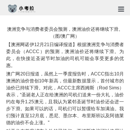
首页
澳洲竞争与消费者委员会预测，澳洲油价还将继续下滑。
TG社
（图/澳广网）
【澳洲网诺伊12月21日编译报道】根据澳洲竞争与消费者
关于
委员会（ACCC）的预测，澳洲油价还将继续下滑。为
此，在快接近圣诞节时加油的司机可能会享受更多的优
新闻
惠。
澳广网20日报道，虽然上一季度报告时，ACCC指出10月
免责
澳洲的油价曾创10年新高，但最新数据显示，首付城市的
隐私
油价已持续下滑。对此，ACCC主席西姆斯（Rod Sims）
表示，“圣诞老人正在给澳洲的司机们送来一份大礼，油价
合作
约在每升1.25澳元，且我认为紧邻圣诞节时油价还会进一
步下滑。如果可以的话，司机们可以暂缓给车加满油。我
们预计直至12月底，悉尼、墨尔本、布里斯班以及阿德莱
德的油价不会上涨。”