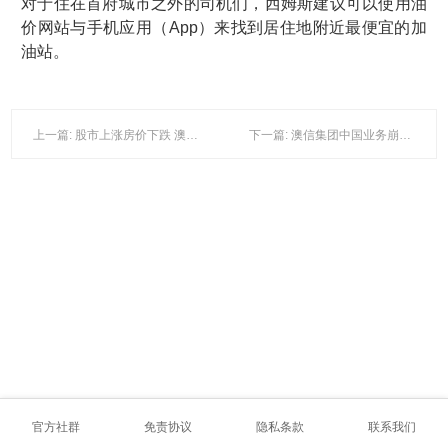
对于住在首府城市之外的司机们，西姆斯建议可以使用油
价网站与手机应用（App）来找到居住地附近最便宜的加
油站。
上一篇: 股市上涨房价下跌 澳家庭财富和按揭贷款债务双双上涨 - 产经动态 - ACB News - 澳洲财经门户 澳洲财经 澳大利亚上市公司资讯 证券外汇市场分析评论
下一篇: 澳信集团中国业务崩溃 中国投资者损失数亿人民币
官方社群
免责协议
隐私条款
联系我们