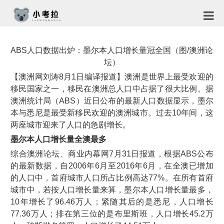
首页
ABS人口数据出炉：墨尔本人口增长量冠全国（图/澳洲论
TG社
坛）
【澳洲网刘涛8月1日编译报道】澳洲是世界上最受欢迎的
关于
移民国家之一，移民在澳洲总人口中占据了很大比例。据
澳洲统计局（ABS）近日公布的最新人口数据显示，墨尔
新闻
本与悉尼是最受新移民欢迎的澳洲城市。过去10年间，这
两座城市迎来了人口的急剧增长。
免责
墨尔本人口增长量全澳最多
隐私
综合澳洲论坛、商业内幕网7月31日报道，根据ABS公布
的最新数据，自2006年6月至2016年6月，在全澳已增加
合作
的人口中，首府城市人口所占比例高达77%。在所有首府
城市中，若按人口增长量来算，墨尔本人口增长量最多，
10年增长了96.46万人；紧随其后的是悉尼，人口增长
77.36万人；排在第三位的是布里斯班，人口增长45.2万