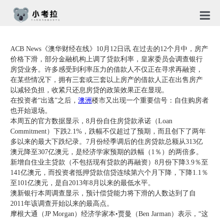
首页
ACB News《澳华财经在线》10月12日讯 在过去的12个月中，房产
价格下滑，部分金融机构上调了贷款利率，皇家委员会调查银行
TG社
房贷业务。许多感受到利率压力的借款人不仅正在寻求再融资，
在某些情况下，拥有三套或三套以上房产的借款人正在出售房产
关于
以减轻负担，收紧只还息房贷的政策效果正在显现。
在投资者“出逃”之后，
澳洲
楼市又出现一个重要信号：自住购房者
新闻
也开始退场。
本周五的官方数据显示，8月份自住房贷款承诺（Loan
免责
Commitment）下跌2.1%，跌幅不仅超过了预期，而且创下了两年
多以来的最大下跌纪录。7月份经季调后的住房贷款总额从313亿
隐私
澳元降至307亿澳元，是经济学家预期的跌幅（1％）的两倍多。
新增自住业主贷款（不包括现有贷款的再融资）8月份下降3.9％至
合作
141亿澳元，而投资者抵押贷款信贷连续第六个月下降，下降1.1％
至101亿澳元，是自2013年8月以来的最低水平。
澳新银行本周调查显示，预计偿贷能力将下滑的人数达到了自
2011年该调查开始以来的最高点。
摩根大通（JP Morgan）经济学家本•贾曼（Ben Jarman）表示，“这