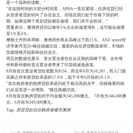
是一个温和的读数。”
“在这段时间的大部分时间里，APRA一直在紧缩，住房信贷已经
从投资者贷款转向了自住业主。但现在我们处于价格下跌的时
期。如果这两个类别贷款都在放缓，我们并不会惊讶。”
贾曼表示，澳洲房贷仍以每年5％左右的速度增长，这可能会放缓
至3％至4％。
摩根士丹利本周称，澳洲房价将从高峰点下跌15％。ANZ senior经
济学家丹尼尔•格拉德威尔说，最新的自住房贷数据表明，市场的
负面情绪开始影响自住业主。
周五的数据也显示，首次置业者也在从近期的高峰下滑。去年维
州和新州都给首次置业者带来了印花税减免政策。
8月份首次置业者贷款笔数为9534，而去年8月为10,281，而入门级
买家占所有新贷款承诺的17.8％，低于今年6月份的18.1％。
“首次购房者的抵押贷款承诺仍处于相当高的水平，但很难看到他
们从这里进一步增加。”格拉德威尔说。
8月份首次购房贷款的平均金额为345,000澳元。 7月份为346,000澳
元，6月份为349,800澳元。
Tags:
房贷贷款自住购房者楼市澳洲
上一篇: 澳洲数地热浪来袭 最高温度“破表”
下一篇: 澳洲最大的贸易伙伴 中国经济放缓带来挑战