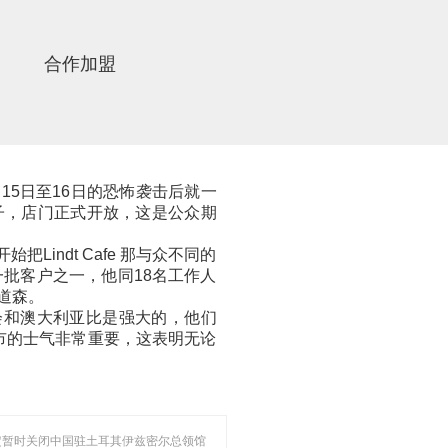
合作加盟
月15日至16日的恐怖袭击后就一
兔子，店门正式开放，这是公众期
indt Cafe 那与众不同的
批客户之一，他同18名工作人
道森。
社会和澳大利亚比是强大的，他们
市的士气非常重要，这表明无论
决定暂时关闭中国驻土耳其伊兹密尔总领馆