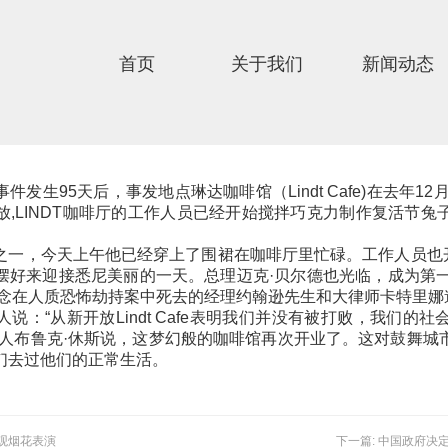
首页
关于我们
新闻动态
发生95天后，事发地点琳达咖啡馆（Lindt Cafe)在去年12
,LINDT咖啡厅的工作人员已经开始搅拌巧克力制作复活节
一，今天上午他已经穿上了围裙在咖啡厅里忙碌。工作人员也开始把L
摆好来迎接悉尼美丽的一天。总理迈克·贝尔德也光临，成为第一
纪念在人质恐怖劫持案中死去的经理约翰逊先生和大律师卡特里娜
说：“从新开放Lindt Cafe表明我们并没有被打败，我们的
工人布鲁克·休斯说，这梦幻般的咖啡馆再次开业了。这对鼓舞城
们去过他们的正常生活。
壮观烟花表演
下一篇: 中国政府