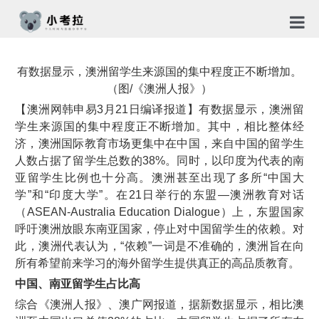
首页
有数据显示，澳洲留学生来源国的集中程度正不断增加。
TG社
（图/《澳洲人报》）
【澳洲网韩申易3月21日编译报道】有数据显示，澳洲留
关于
学生来源国的集中程度正不断增加。其中，相比整体经
济，澳洲国际教育市场更集中在中国，来自中国的留学生
新闻
人数占据了留学生总数的38%。同时，以印度为代表的南
亚留学生比例也十分高。澳洲甚至出现了多所“中国大
免责
学”和“印度大学”。在21日举行的东盟—澳洲教育对话
（ASEAN-Australia Education Dialogue）上，东盟国家
隐私
呼吁澳洲放眼东南亚国家，停止对中国留学生的依赖。对
此，澳洲代表认为，“依赖”一词是不准确的，澳洲旨在向
合作
所有希望前来学习的海外留学生提供真正的高品质教育。
中国、南亚留学生占比高
综合《澳洲人报》、澳广网报道，据新数据显示，相比澳