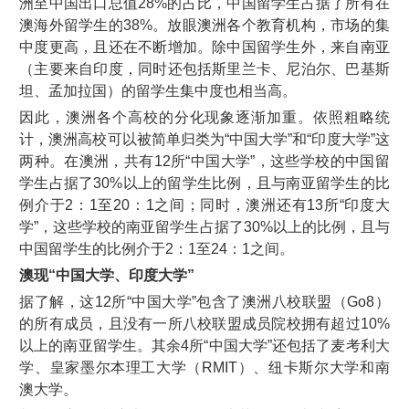
洲至中国出口总值28%的占比，中国留学生占据了所有在
澳海外留学生的38%。放眼澳洲各个教育机构，市场的集
中度更高，且还在不断增加。除中国留学生外，来自南亚
（主要来自印度，同时还包括斯里兰卡、尼泊尔、巴基斯
坦、孟加拉国）的留学生集中度也相当高。
因此，澳洲各个高校的分化现象逐渐加重。依照粗略统
计，澳洲高校可以被简单归类为“中国大学”和“印度大学”这
两种。在澳洲，共有12所“中国大学”，这些学校的中国留
学生占据了30%以上的留学生比例，且与南亚留学生的比
例介于2：1至20：1之间；同时，澳洲还有13所“印度大
学”，这些学校的南亚留学生占据了30%以上的比例，且与
中国留学生的比例介于2：1至24：1之间。
澳现“中国大学、印度大学”
据了解，这12所“中国大学”包含了澳洲八校联盟（Go8）
的所有成员，且没有一所八校联盟成员院校拥有超过10%
以上的南亚留学生。其余4所“中国大学”还包括了麦考利大
学、皇家墨尔本理工大学（RMIT）、纽卡斯尔大学和南
澳大学。