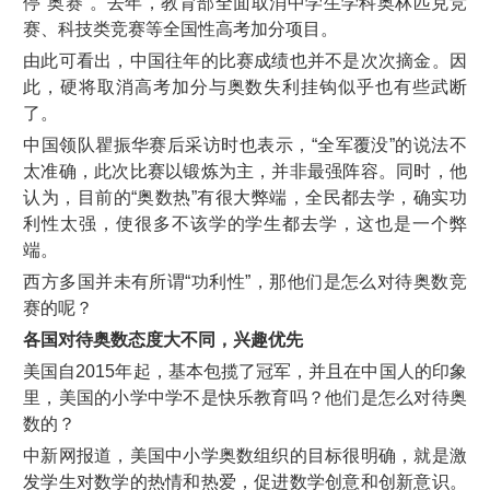
停“奥赛”。去年，教育部全面取消中学生学科奥林匹克竞
赛、科技类竞赛等全国性高考加分项目。
由此可看出，中国往年的比赛成绩也并不是次次摘金。因
此，硬将取消高考加分与奥数失利挂钩似乎也有些武断
了。
中国领队瞿振华赛后采访时也表示，“全军覆没”的说法不
太准确，此次比赛以锻炼为主，并非最强阵容。同时，他
认为，目前的“奥数热”有很大弊端，全民都去学，确实功
利性太强，使很多不该学的学生都去学，这也是一个弊
端。
西方多国并未有所谓“功利性”，那他们是怎么对待奥数竞
赛的呢？
各国对待奥数态度大不同，兴趣优先
美国自2015年起，基本包揽了冠军，并且在中国人的印象
里，美国的小学中学不是快乐教育吗？他们是怎么对待奥
数的？
中新网报道，美国中小学奥数组织的目标很明确，就是激
发学生对数学的热情和热爱，促进数学创意和创新意识。