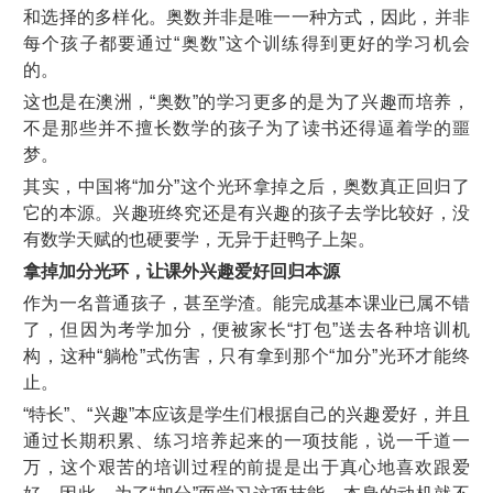
和选择的多样化。奥数并非是唯一一种方式，因此，并非
每个孩子都要通过“奥数”这个训练得到更好的学习机会
的。
这也是在澳洲，“奥数”的学习更多的是为了兴趣而培养，
不是那些并不擅长数学的孩子为了读书还得逼着学的噩
梦。
其实，中国将“加分”这个光环拿掉之后，奥数真正回归了
它的本源。兴趣班终究还是有兴趣的孩子去学比较好，没
有数学天赋的也硬要学，无异于赶鸭子上架。
拿掉加分光环，让课外兴趣爱好回归本源
作为一名普通孩子，甚至学渣。能完成基本课业已属不错
了，但因为考学加分，便被家长“打包”送去各种培训机
构，这种“躺枪”式伤害，只有拿到那个“加分”光环才能终
止。
“特长”、“兴趣”本应该是学生们根据自己的兴趣爱好，并且
通过长期积累、练习培养起来的一项技能，说一千道一
万，这个艰苦的培训过程的前提是出于真心地喜欢跟爱