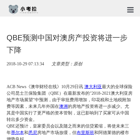
首页
QBE预测中国对澳房产投资将进一步
TG社
下降
关于
2018-10-29 07:13:34
文章类型：原创
新闻
免责
ACB News《澳华财经在线》10月29日讯
澳大利亚
最大的全球保险
公司昆士兰保险集团（QBE）在最新发布的“2018-2021澳大利亚房
隐私
地产市场展望”中预测，由于审批费用增加，印花税和土地税附加
费等因素，未来几年外国在
澳洲
的房地产投资将进一步减少。尤
合作
其是中国实行了更严格的资本管制，这已影响到了买家可从中国
转出多少资金。
QBE还预计，皇家委员会以及随之而来的信贷紧缩，将使未来三
年
墨尔本
和
悉尼
房地产市场放缓，但
布里斯班
和阿德莱德的楼市
增势良好。