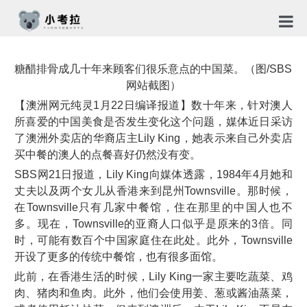
首页
糖醋排骨成几十年来顾客们很乐意点的中国菜。（图/SBS
TG社
网站截图）
【澳洲网元纯灵1月22日编译报道】数十年来，针对澳人
关于
所喜爱的中国美食是否发生变化这个问题，媒体近日采访
了澳洲外卖店的华裔店主Lily King，她表示来自己外卖店
新闻
买中餐的澳人的点餐喜好仍然没有变。
SBS网21日报道，Lily King向媒体透露，1984年4月她和
免责
丈夫以及两个女儿从香港来到昆州Townsville。那时候，
隐私
在Townsville只有几家中餐馆，住在那里的中国人也不
多。现在，Townsville的亚裔人口似乎是原来的3倍。同
合作
时，可能有数百个中国家庭住在此处。此外，Townsville
开设了更多的传统中餐馆，也有很多面馆。
此前，在香港生活的时候，Lily King一家主要吃蔬菜、鸡
肉、猪肉和鱼肉。此外，他们会使用姜、葱或酱油蒸菜，