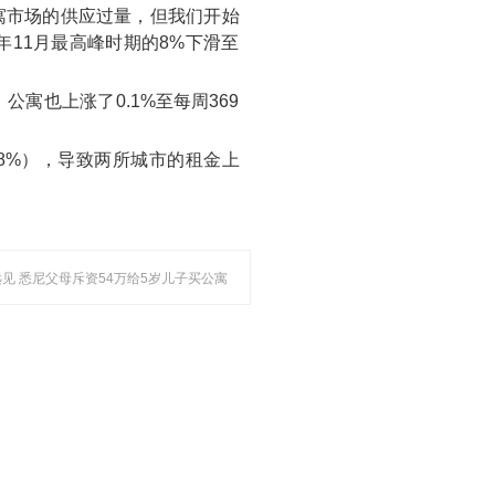
寓市场的供应过量，但我们开始
年11月最高峰时期的8%下滑至
寓也上涨了0.1%至每周369
.8%），导致两所城市的租金上
。
远见 悉尼父母斥资54万给5岁儿子买公寓