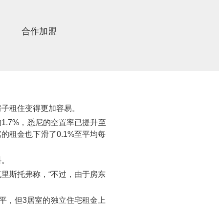
合作加盟
）
房子租住变得更加容易。
的1.7%，悉尼的空置率已提升至
寓的租金也下滑了0.1%至平均每
料。
克里斯托弗称，“不过，由于房东
本持平，但3居室的独立住宅租金上