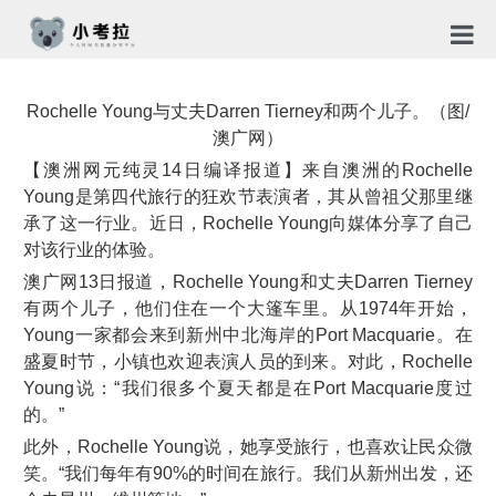
首页
Rochelle Young与丈夫Darren Tierney和两个儿子。（图/
TG社
澳广网）
【澳洲网元纯灵14日编译报道】来自澳洲的Rochelle
关于
Young是第四代旅行的狂欢节表演者，其从曾祖父那里继
承了这一行业。近日，Rochelle Young向媒体分享了自己
新闻
对该行业的体验。
澳广网13日报道，Rochelle Young和丈夫Darren Tierney
免责
有两个儿子，他们住在一个大篷车里。从1974年开始，
隐私
Young一家都会来到新州中北海岸的Port Macquarie。在
盛夏时节，小镇也欢迎表演人员的到来。对此，Rochelle
合作
Young说：“我们很多个夏天都是在Port Macquarie度过
的。”
此外，Rochelle Young说，她享受旅行，也喜欢让民众微
笑。“我们每年有90%的时间在旅行。我们从新州出发，还