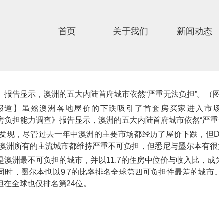
首页
关于我们
新闻动态
》报告显示，澳洲的五大内陆首府城市依然“严重无法负担”。（图
译报道】虽然澳洲各地屋价的下跌吸引了首套房买家进入市
国际住房负担能力调查》报告显示，澳洲的五大内陆首府城市依然“严重
发现，尽管过去一年中澳洲的主要市场都经历了屋价下跌，但Demo
“澳洲所有的主流城市都维持严重不可负担，但悉尼与墨尔本有很
尼依然是澳洲最不可负担的城市，并以11.7的住房中位价与收入比
同时，墨尔本也以9.7的比率排名全球第四可负担性最差的城市
在全球也仅排名第24位。