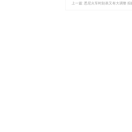
上一篇: 悉尼火车时刻表又有大调整 