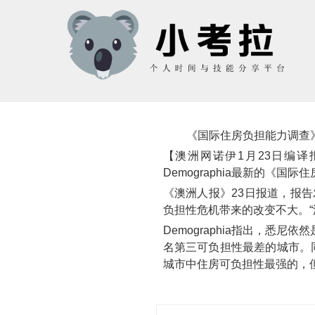
《国际住房负担能力调查
【澳洲网诺伊1月23日编
Demographia最新的《
《澳洲人报》23日报道，报告
负担性危机带来的改变不大。
Demographia指出，悉
名第三可负担性最差的城市。
城市中住房可负担性最强的，但