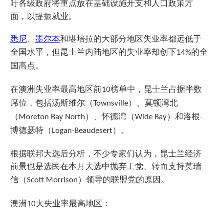
吁各级政府将重点放在基础设施开支和人口政策方
面，以提振就业。
悉尼
、
墨尔本
和堪培拉的大部分地区失业率都远低于
全国水平，但昆士兰内陆地区的失业率却创下
的全
14%
国高点。
在澳洲失业率最高地区前
榜单中，昆士兰占据半数
10
席位，包括汤斯维尔（
）、莫顿湾北
Townsville
（
）、怀德湾（
）和洛根
Moreton Bay North
Wide Bay
-
博德瑟特（
）。
Logan-Beaudesert
根据联邦大选后分析，不少专家们认为，昆士兰经济
前景也是选民在本月大选中抛弃工党、转而支持莫瑞
信（
）领导的联盟党的原因。
Scott Morrison
澳洲
大失业率最高地区：
10