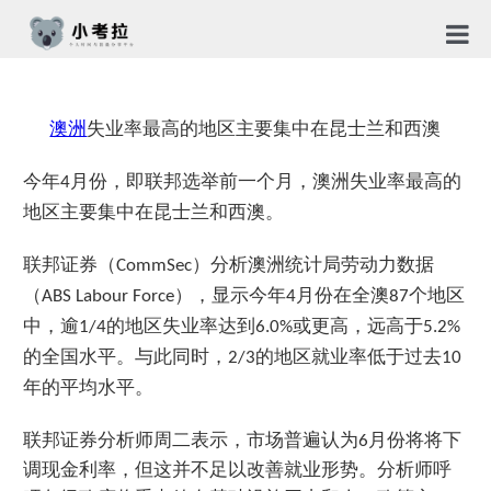
首页
澳洲
失业率最高的地区主要集中在昆士兰和西澳
TG社
今年
月份，即联邦选举前一个月，澳洲失业率最高的
关于
4
地区主要集中在昆士兰和西澳。
新闻
联邦证券（
）分析澳洲统计局劳动力数据
CommSec
免责
（
），显示今年
月份在全澳
个地区
ABS Labour Force
4
87
中，逾
的地区失业率达到
或更高，远高于
1/4
6.0%
5.2%
隐私
的全国水平。与此同时，
的地区就业率低于过去
2/3
10
合作
年的平均水平。
联邦证券分析师周二表示，市场普遍认为
月份将将下
6
调现金利率，但这并不足以改善就业形势。分析师呼