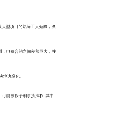
够建设大型项目的熟练工人短缺，澳
个州，电费合约之间差额巨大，并
更快地边缘化。
可能被授予刑事执法权, 其中