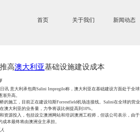
首页
关于我们
新闻动态
缺推高
澳大利亚
基础设施建设成本
译
28日讯 意大利承包商Salini Impregilo称，澳大利亚在基础建设方面
逐渐升高。
的施工，目前正在建设珀斯Forrestfield机场连接线。Salini在全球
在澳大利亚的业务量，力争将该比例提高到10%。
的资本和资源投入，包括设立澳洲网站和培训澳洲工程师，但该公司表示，由
的成本最终将由澳洲业主承担。
人