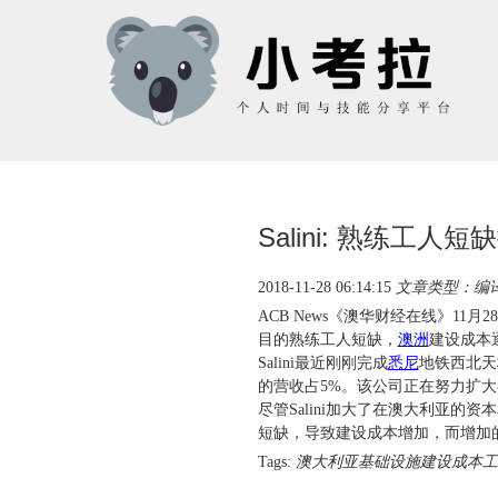
Salini: 熟练工人短
2018-11-28 06:14:15
文章类型：编
ACB News《澳华财经在线》11月
目的熟练工人短缺，
澳洲
建设成本
Salini最近刚刚完成
悉尼
地铁西北天桥
的营收占5%。该公司正在努力扩大
尽管Salini加大了在澳大利亚
短缺，导致建设成本增加，而增加
Tags:
澳大利亚基础设施建设成本工