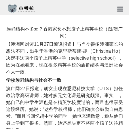
首页
族群结构不多元？香港家长不想孩子上精英学校（图/澳广
TG社
网）
【澳洲网刘涛11月27日编译报道】与当今很多澳洲家长的
关于
想法不同，出生于香港的克里斯蒂娜·胡（Christina Ho）
决定不送两个孩子上精英中学（selective high school），
新闻
因为在她看来，现在很多精英学校的族群结构与澳洲社会
不太一致。
免责
学校族群结构与社会不一致
隐私
澳广网27日报道，胡女士现在悉尼科技大学（UTS）担任
政治学高级讲师，她对多元文化课题研究颇深。事实上，
合作
她自己的中学生涯也是在精英学校度过的，而且也很享受
这段经历。她说：“这些学校很棒，他们确实会鼓励自由思
考。”而且当回忆起中学的同学，她也充满敬意，称从他们
身上学到了很多。然而，她还是决定不将两个孩子送往精