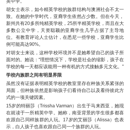
英中学。
胡女士表示，如今精英学校的族群结构与澳洲社会不太一
致。在她的中学时代，亚裔学生依然占少数。但在今天，
新州共有20多所纯精英学校，25所半精英学校，而且在大
多数公立中学，天资聪颖的亚裔学生几乎占据了主导地
位。有教育评论人士估计，在悉尼一些学校，亚裔学生比
例可能高达90%。
对胡女士来说，这种学校环境并不是她希望自己的孩子所
面对的。她说：“理想情况下，学校是社会的缩影，孩子在
学校的每一天都应该能用一种有机的方式接触多元文化。”
学校内族群之间有明显界限
虽然没有证据表明精英学校的教室里存在种族关系紧张的
局面，但种族依然是影响孩子们看待自己以及看待彼此方
式的一项关键因素。
15岁的特丽莎（Trissha Varman）出生于马来西亚，她现
在就读于一所精英中学。她称，南亚背景的学生很多都喜
欢跟自己同样族群的人玩。17岁的艾丽莎（Alissa）也表
示，白人孩子也喜欢跟自己同一个族群的人玩。