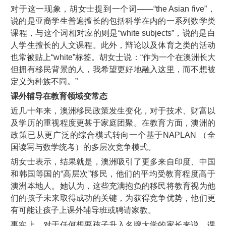
对于这一现象，胡女士提到一个词——“the Asian five”，
说的是亚裔学生普遍擅长的包括科学在内的一系列数学类
课程，与这个词相对应的则是“white subjects”，说的是白
人学生擅长的人文课程。此外，辩论以及体育之类的活动
也常被贴上“white”标签。胡女士说：“作为一个在澳洲长大
但拥有移民背景的人，我希望更好地融入这里，而不想被
定义为种族不同。”
课外辅导在教育领域变常态
近几十年来，澳洲移民政策发生变化，对于技术、财富以
及学历的重视程度更甚于家庭团聚。在教育方面，澳洲的
政策已从更广泛的综合模式转向一个基于NAPLAN （全
国读写与数学统考）的多层次竞争模式。
胡女士表示，结果就是，澳洲吸引了更多来自印度、中国
和韩国等国的“高层次”移民，他们的平均受教育程度高于
澳洲本地人。她认为，这些充满抱负的移民将教育视为他
们的孩子未来取得成功的关键，为获得竞争优势，他们更
有可能让孩子上课外辅导班或聘请家教。
事实上，对于任何想要孩子升入名牌大学的家长来说，课