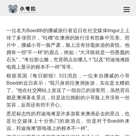
首页
一位名为Boedith的挪威旅行者近日在社交媒体Imgur上上
TG社
传了多张照片，“吐槽”在澳洲的旅行没有想象中完美。照
片中，挪威小哥一脸严肃，脸上没有丝毫旅游的喜悦。他
关于
拥有一些“不一样”的观点，例如：“大洋路就是一些愚蠢的
石头”，“考拉那么懒，究竟萌点在哪儿？”以及“邦迪海滩跟
新闻
电视上显示的根本不一样”等等。
根据英国《每日邮报》3日消息，一位来自挪威的小哥
免责
Boedith近日表示：“我只身前往澳洲旅游，实在是太糟糕
了。”他在社交网站上发送了一组自己的游客照，虽然背后
隐私
都是澳洲著名景点，但是这位挑剔的小哥脸上并没有一丝
笑容，反而还有些不开心。
合作
悉尼标志性的邦迪海滩是许多游客来澳洲必去的景点，也
是社交媒体上十分热门的旅游点。但是对于Boedith来
说，邦迪海滩“跟电视上的根本不一样”。