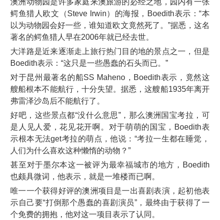
澳洲动物园是许多家庭来澳旅游的必经之地，园内有一张
鳄鱼猎人欧文（Steve Irwin）的海报，Boedith表示：“本
以为动物园会好一些，谁知道欧文竟然死了。”据悉，这名
著名的鳄鱼猎人早在2006年就已经去世。
大洋路是近来逐渐走上旅行热门目的地的景点之一，但是
Boedith表示：“这只是一些愚蠢的石头而已。”
对于昆州最著名的船SS Maheno，Boedith表示，竟然这
艘船根本不能航行，十分失望。据悉，这艘船1935年离开
弗雷泽沙岛后不能航行了。
好吧，这些景点都“没什么意思”，那么澳洲国宝考拉，可
是人见人爱，花见花开啊。对于萌萌的国宝，Boedith表
示根本无法get考拉的萌点，他说：“考拉一生都在睡觉，
人们为什么喜欢这种懒惰的动物？”
甚至对于墨尔本这一被评为最幸福城市的地方，Boedith
也颇具微词，他表示，就是一堆楼而已啊。
唯一一个获得好评的澳洲项目是一出喜剧表演，起初他表
示自己要“打倒那个愚蠢的喜剧演员”，最终由于获得了一
个免费的拥抱，他对这一项目表示了认同。