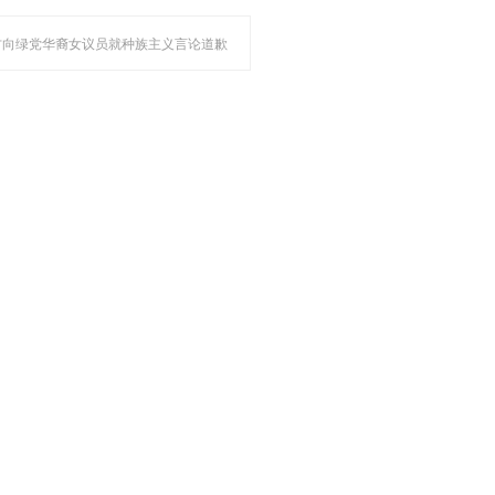
警方向绿党华裔女议员就种族主义言论道歉