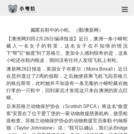
首页
藏匿在鞋中的小蛇。（图/澳新网）
TG社
【澳洲网刘田2月26日编译报道】近日，澳洲一条小蟒蛇
藏入一名女子的鞋里，这名女子在不知情的情况
关于
下“帮”它“偷渡”到了苏格兰。更加令人感到惊奇的是，这条
小蛇还在鞋内蜕皮，期间没有任何人发现飞机上有蛇。
新闻
澳新网26日报道，英国女子布赛尔（Moira Boxall）近日
在昆州度过了2周的假期，之后她便搭乘飞机飞回苏格兰
免责
的格拉斯哥，此时她并不知道有一条无毒的小蟒蛇藏在她
隐私
行李的一只鞋中，回到家后才发现这只来自澳洲的斑点巨
蟒。
合作
后来苏格兰动物保护协会（Scottish SPCA）将这名“偷渡
客”安置在了位于爱丁堡的一家动物救援慈善机构，接受检
疫检查。苏格兰动物保护协会的动物救援官员泰勒·约翰斯
顿（Taylor Johnstone）说：“我可以确认，我们从Bridge