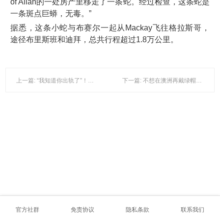
of Allan的一处房产里移走了一条蛇。经过检查，这条蛇是
一条斑点巨蟒，无毒。”
据悉，这条小蛇与布赛尔一起从Mackay飞往格拉斯哥，
途径布里斯班和迪拜，总共行程超过1.8万公里。
上一篇: “我知道你出轨了”！澳洲男子墨尔本机场举牌羞辱女友
下一篇: 不想在澳洲再戴绿帽子？点开！
官方社群
免责协议
隐私条款
联系我们