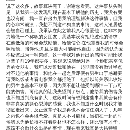
说了这么多，故事算讲完了，谢谢您看完。这件事从头到
尾，从我第一次发现到现在基本了解他的历史，我没有哭
也没有闹，我一直在努力用我的理智解决这件事情，但我
内心非常崩溃，我想不到这种狗血的事情、这种人渣居然
会被自己碰上。我承认在此之前我真心很爱他，也非常努
力地做一个称职的女朋友，我基本没有拒绝过他的请求，
在他低落的时候会鼓励他、给他信心;在他需要我的时候会
照顾他、陪伴他;并且尽最大可能给他自由，因为我认为爱
不应该成为一种束缚。这一年我对他付出的感情可能比我
这辈子前19年都要多，客观来说我绝对是一个称职甚至优
秀的女朋友。我可以发誓我和他在一起期间没有做过半点
对不起他的事情，和他在一起之后即便有男生出于感谢要
请我吃饭或者看电影我全都拒绝了，包括以前关系比较好
的男生也基本不联系，因为我不想让他受到哪怕一丁点可
能的伤害。可他真的让我失望到了极点，他给我的伤害我
也不知道到底有多大，这段时间每想到这些事我就会有种
非常真实的撕心裂肺的感觉，我也不知道什么时候我才能
彻底走出来，反正这辈子我是再也不会信任别人了，几年
之内也不会再谈恋爱。真是人不可貌相，当初在一起的时
候我以为他长得不好看身材也不怎么样，还比较有才华，
应该不会做什么出格的事情，现在看来我真是大错特错