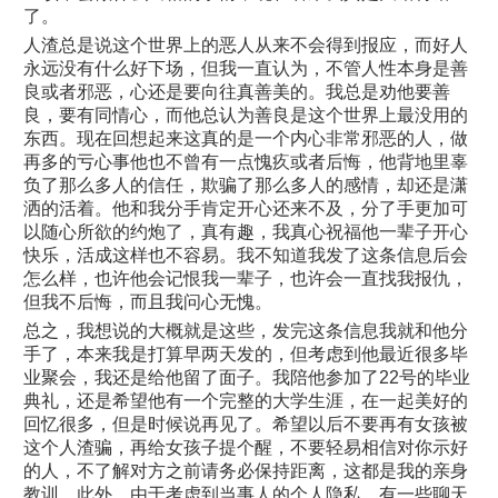
了。
人渣总是说这个世界上的恶人从来不会得到报应，而好人
永远没有什么好下场，但我一直认为，不管人性本身是善
良或者邪恶，心还是要向往真善美的。我总是劝他要善
良，要有同情心，而他总认为善良是这个世界上最没用的
东西。现在回想起来这真的是一个内心非常邪恶的人，做
再多的亏心事他也不曾有一点愧疚或者后悔，他背地里辜
负了那么多人的信任，欺骗了那么多人的感情，却还是潇
洒的活着。他和我分手肯定开心还来不及，分了手更加可
以随心所欲的约炮了，真有趣，我真心祝福他一辈子开心
快乐，活成这样也不容易。我不知道我发了这条信息后会
怎么样，也许他会记恨我一辈子，也许会一直找我报仇，
但我不后悔，而且我问心无愧。
总之，我想说的大概就是这些，发完这条信息我就和他分
手了，本来我是打算早两天发的，但考虑到他最近很多毕
业聚会，我还是给他留了面子。我陪他参加了22号的毕业
典礼，还是希望他有一个完整的大学生涯，在一起美好的
回忆很多，但是时候说再见了。希望以后不要再有女孩被
这个人渣骗，再给女孩子提个醒，不要轻易相信对你示好
的人，不了解对方之前请务必保持距离，这都是我的亲身
教训。此外，由于考虑到当事人的个人隐私，有一些聊天