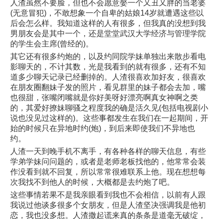
人渣虽然不要脸，但也不会愿意娶一个又丑又胖的当老婆
(无意冒犯)，不敢想象一个自卑的姑娘14岁就遭遇这些以
后会怎么样。我知道这样的人有很多，但我真的没想到我
男朋友会是其中一个，还是堂堂武汉大学经济与管理学院
的学生会主席(曾经的)。
其它还有很多约炮的，以及约同院学妹单独出来散步看电
影聊天的，不计其数，光是我看到的就有很多，还有不知
道多少聊天记录已经删掉的。人渣很喜欢加好友，很喜欢
在朋友圈翻妹子发的照片，看见群里的妹子都会去加，嘴
也很甜，张嘴闭嘴就是你好美呀好漂亮啊真女神啊之类
的，其爱好撩妹聊骚之程度我的确是活久见(包括电视剧小
说也没见过这样的)。这些事都发生在我们在一起期间，开
始的时候只在异地时约(炮)，到后来即使我们不异地也
约。
人渣一天到晚手机不离手，有各种各样的聊天信息，有些
学弟学妹问问题的，或者是老师老板找他的，他常常会装
作没看到就不回复，所以常常很难联系上他。现在想想每
次我找不到他人的时候，大概都是去约炮了吧。
这些事情若果不是我亲眼看到我也不会相信，以前有人跟
我说过他谈多很多个女朋友，但是人渣坚决强调我是他初
恋，我也没多想。人渣撒起谎来真的条条是道毫无破绽，