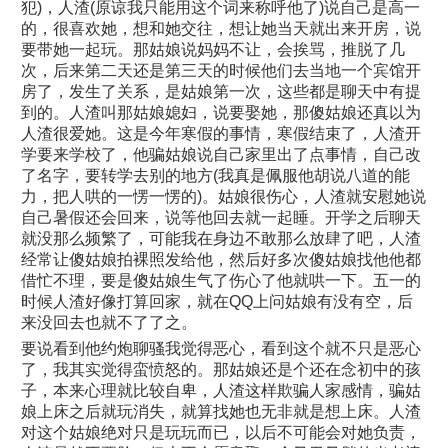
犯)，人渣(原谅我只能用这个词来称呼他了)说自己是高一
的，很喜欢她，想和她交往，想让她当天就出来开房，说
要带她一起玩。那姑娘说妈妈不让，会挨骂，推脱了几
次，后来第二天还是第三天的时候他们去当地一个宾馆开
房了，发生了关系，是姑娘第一次，这些都是聊天中有提
到的。人渣叫那姑娘媳妇，说要娶她，那傻姑娘还真以为
人渣很爱她。这是今年寒假的事情，寒假结束了，人渣开
学要来学校了，他骗姑娘说自己家里出了点事情，自己改
了名字，要转学去别的地方(我真是佩服他胡说八道的能
力，把人哄的一愣一愣的)。姑娘很伤心，人渣就安慰她说
自己暑假还会回来，说等他回去就一起睡。开学之后聊天
就没那么频繁了，可能我在身边不敢那么放肆了吧，人渣
经常让傻姑娘拍裸照发给他，然后好多次傻姑娘找他他都
借忙不理，要是傻姑娘生气了伤心了他就哄一下。五一的
时候人渣好像打算回家，就在QQ上问姑娘有没有空，后
来没回去也就不了了之。
要说看到他约炮聊骚我觉得恶心，看到这个就不只是恶心
了，我其实觉得蛮愤怒的。那姑娘还是个还在念初中的孩
子，本来心理就比较自卑，人渣这样欺骗人家感情，骗姑
娘上床之后就玩消失，就算找她也无非就是想上床。人渣
对这个姑娘绝对只是玩玩而已，以后不可能会对她负责，