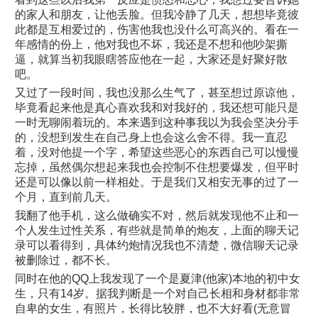
的家人和朋友，让他丢脸。但我冷静了几天，想想毕竟彼
此都是互相爱过的，伤害他我也没什么可高兴的。看在一
年感情的份上，他对我也不坏，我还是不想和他吵架撕
逼，就算当初我眼瞎答应他在一起，大家还是好聚好散
吧。
又过了一段时间，我也没那么生气了，甚至想过原谅他，
毕竟看起来他是真心喜欢我和对我好的，我还想可能只是
一时无聊闹着玩的。本来遇到这种事我以为我会坚决分手
的，没想到发生在自己身上也会这么舍不得。我一直忍
着，没对他提一个字，希望这些恶心的东西自己可以慢慢
忘掉，虽然偶尔想起来我也会控制不住想要爆发，但平时
还是可以像以前一样相处。于是我们又相安无事的过了一
个月，直到前几天。
我翻了他手机，这么做确实不对，然后就发现他不止和一
个人发生过性关系，有些就是简单的炮友，上面的聊天记
录可以看得到，具体约炮情况我也不清楚，微信聊天记录
被删除过，都不长。
同时在他的QQ上我发现了一个是夏津(他家)本地的初中女
生，只有14岁。据我判断是一个对自己长相和身材都非常
自卑的女生，有照片，长得比较胖，也不大好看(无意冒