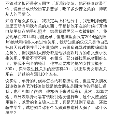
不管对老板还是家人同学，谎话随便编。他还很喜欢装可
怜，说自己成长经历有多悲惨，吃了多少苦之类的，博取
别人的同情心。
知道了这么多以后，我决定马上和他分手，我想删掉他电
脑里面所有和我有关的东西，于是趁他不在的时候打开他
电脑里储存的手机照片，结果我眼界又一次被刷新了。我
发现早在2014年(可能更早，但电脑里面只有2014起的照
片)他就和很多人有过性关系，我所知道的仅仅只是他自己
把聊天截过图并且没有删掉的，有很多都骂过他欺骗感情
之类的，据我推测大部分都是他以喜欢对方的名义要求发
生关系，事后不管不问，有相当一部分都拉黑或者删好友
了。据我不完全的统计，他主动要求约炮的女性大概有
300+，实际发生性关系的应该有40+，以正常男女朋友关
系在一起过的有5到10个左右。
说实话，单身的时候再怎么约我都没话说，但是有女朋友
就该收敛点吧?(我确信我是他女朋友是因为他爸妈都知道
我，也互相加了微信，他寒假还来过我家)。其次，就算约
炮，靠外表靠身材靠有钱吸引炮友也行啊，这个人渣居然
用骗的，以爱的名义骗人上床，真是无耻到了极点，还欺
骗中学生，试想如果你有个亲妹妹被这种人骗了，你什么
感受?