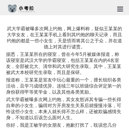
首页
武大学霸被曝多次网上约炮，网上爆料称，疑似王某某的
大学女友，在王某某手机上看到其约炮的聊天记录，而且
TG社
约炮的都是一些小女生，天是愤而将其公之于众，并在道
德上对其进行谴责。
关于
据悉，王某某所在的寝室，曾在今年5月被媒体报道，称
该寝室是武汉大学的学霸寝室，包括王某某在内的4名室
新闻
友，全部被北大、清华和武大研究生录取。其中，王某某
被武大本校研究生录取，而且是保研。
免责
报道称，王某某是室友中玩心最重的一个，擅长组织各类
活动，且学习成绩优异。连续三年以班级综合评定第一的
隐私
身份获得甲等奖学金，以及其他各类奖励。
武大学霸被曝多次网上约炮，其女友怒诉其专骗一些长得
合作
自卑的小女生，骗得对方开房发生关系后就慢慢冷落，可
怜这些小女生，本来人就长得不怎么样，还被欺骗感情失
身，不知道以后该怎么面对人生。
你好，我是王敏学的女朋友，抱歉打扰了，耽误您几分