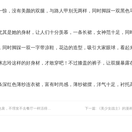
一惊，没有美颜的双腿，与路人甲别无两样，同时脚踩一双黑色
尤其是她的身材，让人们十分羡慕，一条长裙，女神范十足，同
，同时脚踩一双一字带凉鞋，花边的造型，吸引大家眼球，看起
林志玲这样的好身材，才敢穿吧！不过膝盖的裤子，让双腿暴露
条深红色薄纱连衣裙，富有时尚感，薄纱裙摆，洋气十足，衬托
上一篇: 曾经的法国性感女神如今年老色衰，不理发不去餐厅一样活得尽兴！
下一篇: 《美少女战士》的漫