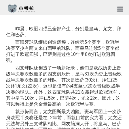
首页
昨晨，欧冠四强已全部产生，分别是皇马、尤文、拜
仁和巴萨。
TG社
西班牙球队继续创造辉煌，连续第5个赛季，欧冠半
关于
决赛至少有两支来自西甲的球队。而皇马连续5个赛季都
打进了欧冠四强，巴萨则是过往10年里8次打进欧冠四
强。
新闻
四支球队还创造了一项新纪录，他们是欧战历史上晋
级半决赛次数最多的四支俱乐部，皇马31次为史上晋级欧
免责
战半决赛次数最多的球队，其次是巴萨(30次)、拜仁(25
次)和尤文(22次)，这也是仅有的4支至少20次晋级欧战半
隐私
决赛的球队。此外，这四支球队共21次赢得过欧冠冠军，
其中皇马10次，拜仁5次，巴萨4次，尤文2次。因此，这
合作
可以称得上是含金量最高的一次欧冠半决赛。
就形势而言，尤文图斯最为凶险。斑马军团上一次跻
身欧冠半决赛还是在12年前，而就目前的实力看，尤文还
无法与另外三支球队相比。网友脑洞大开，将皇马、巴萨