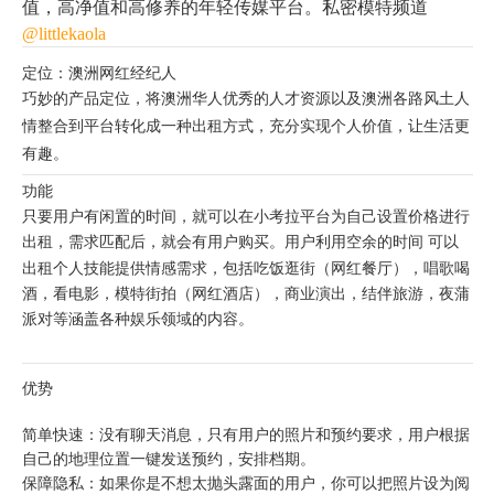
值，高净值和高修养的年轻传媒
平台。私密模特频道
@littlekaola
定位：
澳洲网红经纪人
巧妙的产品定位，
将澳洲华人优秀的人才资源以及澳洲各路风土人
情
整合到平台转化成一种出租方式，充分实现个人价值，让生活更
有趣。
功能
只要用户有闲置的时间，就可以在
小考拉
平台为自己设置价格进行
出租，需求匹配后，就会有用户购买。用户利用空余的时间 可以
出租个人技能
提供情感需求
，包括
吃饭逛街（网红餐厅），唱歌喝
酒，看电影，模特街拍（网红酒店），商业演出，结伴旅游，夜蒲
派对
等涵盖各种
娱乐
领域的内容。
优势
简单快速：
没有聊天消息，只有
用户
的照片和
预约
要求，
用户根据
自己的地理位置一键发送预约，安排档期
。
保障隐私：
如果你是不想太抛头露面的
用户
，
你
可以把照片设为阅