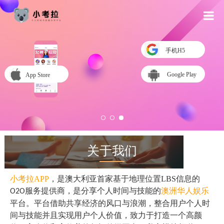
首
手机H5
T
Google Play
App Store
关
新
合
关于我们
小考拉
APP
，
是澳大利亚首家基于地理位置
LBS
信息的
服务提供商，是
分享
个人时间与技能的
澳洲华人娱乐
O2O
平台。
平台
借助
共享经济
的风口与浪潮
，整合用户个人时
间与技能
并且
实现用户个人价值，致力于打造一个
高颜