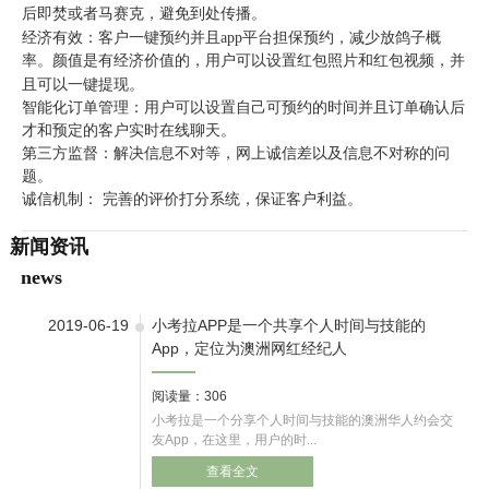
后即焚
或者马赛克
，避免到处传播。
经济有效：客户一键预约并且
app
平台担保预约，减少放鸽子概
率。
颜值是
有经济价值的
，
用户
可以
设置红包
照片
和红包视频
，
并
且可以一键提现。
智能化订单管理：用户可以设置自己可预约的时间并且订单确认后
才和预定的客户实时在线聊天。
第三方监督：解决信息不对等，网上诚信差以及信息不对称的问
题。
诚信机制：
完善的评价打分系统，保证客户利益。
新闻资讯
news
2019-06-19
小考拉APP是一个共享个人时间与技能的
App，定位为澳洲网红经纪人
阅读量：306
小考拉是一个分享个人时间与技能的澳洲华人约会交
友App，在这里，用户的时...
查看全文